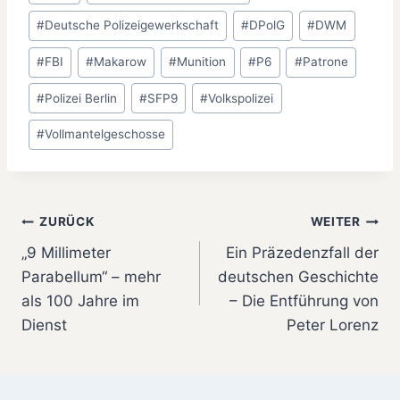
#
Deutsche Polizeigewerkschaft
#
DPolG
#
DWM
#
FBI
#
Makarow
#
Munition
#
P6
#
Patrone
#
Polizei Berlin
#
SFP9
#
Volkspolizei
#
Vollmantelgeschosse
Beitragsnavigation
ZURÜCK
WEITER
„9 Millimeter
Ein Präzedenzfall der
Parabellum“ – mehr
deutschen Geschichte
als 100 Jahre im
– Die Entführung von
Dienst
Peter Lorenz