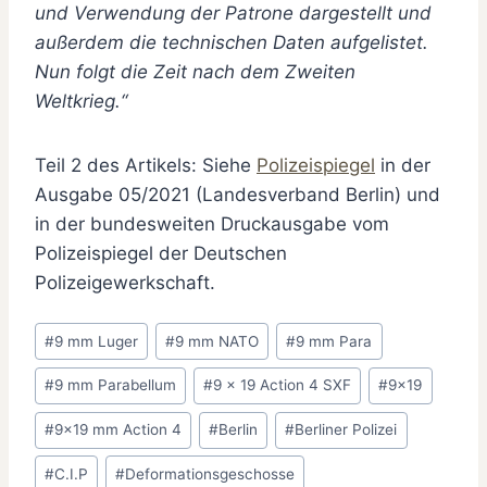
und Verwendung der Patrone dargestellt und
außerdem die technischen Daten aufgelistet.
Nun folgt die Zeit nach dem Zweiten
Weltkrieg.“
Teil 2 des Artikels: Siehe
Polizeispiegel
in der
Ausgabe 05/2021 (Landesverband Berlin) und
in der bundesweiten Druckausgabe vom
Polizeispiegel der Deutschen
Polizeigewerkschaft.
Schlagworte:
#
9 mm Luger
#
9 mm NATO
#
9 mm Para
#
9 mm Parabellum
#
9 x 19 Action 4 SXF
#
9x19
#
9x19 mm Action 4
#
Berlin
#
Berliner Polizei
#
C.I.P
#
Deformationsgeschosse