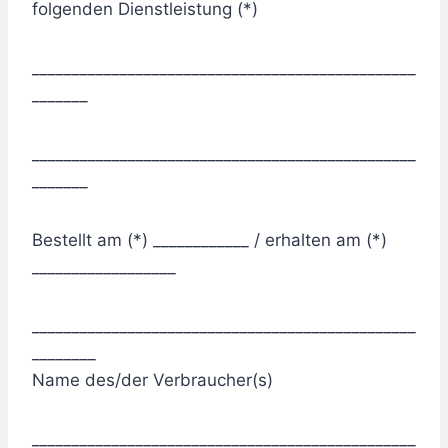
folgenden Dienstleistung (*)
________________________________________________
_______
________________________________________________
_______
Bestellt am (*) ____________ / erhalten am (*)
__________________
________________________________________________
________
Name des/der Verbraucher(s)
________________________________________________