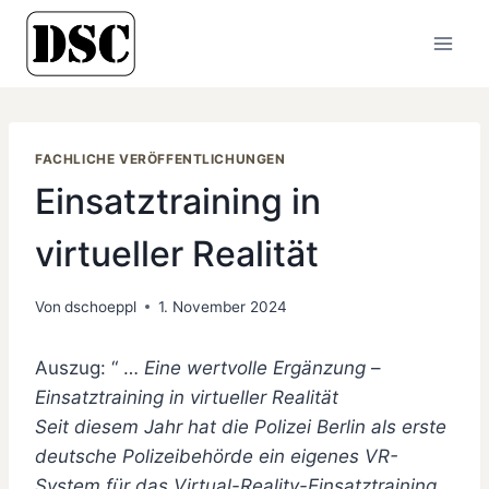
Zum
Inhalt
springen
FACHLICHE VERÖFFENTLICHUNGEN
Einsatztraining in
virtueller Realität
Von
dschoeppl
1. November 2024
Auszug: “ …
Eine wertvolle Ergänzung
–
Einsatztraining in virtueller Realität
Seit diesem Jahr hat die Polizei Berlin als erste
deutsche Polizeibehörde ein eigenes VR-
System für das
Virtual-Reality-Einsatztraining