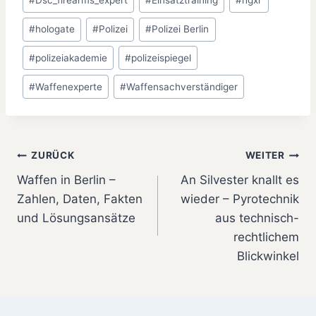
#
Dsc_firearms_expert
#
Einsatztraining
#
hgxr
#
hologate
#
Polizei
#
Polizei Berlin
#
polizeiakademie
#
polizeispiegel
#
Waffenexperte
#
Waffensachverständiger
Beitragsnavigation
ZURÜCK
WEITER
Waffen in Berlin –
An Silvester knallt es
Zahlen, Daten, Fakten
wieder – Pyrotechnik
und Lösungsansätze
aus technisch-
rechtlichem
Blickwinkel