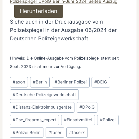
Polizeispiegel_DPolG_Berlin-Juni_2024_Seite6_Auszug
Herunterladen
Siehe auch in der Druckausgabe vom
Polizeispiegel in der Ausgabe 06/2024 der
Deutschen Polizeigewerkschaft.
Hinweis: Die Online-Ausgabe vom Polizeispiegel steht seit
Sept. 2023 nicht mehr zur Verfügung.
Schlagworte:
#
axon
#
Berlin
#
Berliner Polizei
#
DEIG
#
Deutsche Polizeigewerkschaft
#
Distanz-Elektroimpulsgeräte
#
DPolG
#
Dsc_firearms_expert
#
Einsatzmittel
#
Polizei
#
Polizei Berlin
#
taser
#
taser7