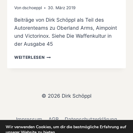
Von
dschoeppl
30. März 2019
Beiträge von Dirk Schöppl als Teil des
Autorenteams zu Oberland Arms, Aimpoint
und Victorinox. Siehe Die Waffenkultur in
der Ausgabe 45
IWA
WEITERLESEN
2019:
WAS
UNS
AUFFIEL…
© 2026 Dirk Schöppl
Impressum
AGB
Datenschutzerklärung
Wir verwenden Cookies, um dir die bestmögliche Erfahrung auf
Widerrufsbelehrung & Widerrufsformular
unserer Website zu bieten.