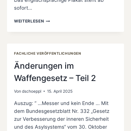
Das englischsprachige Plakat steht ab
sofort…
DPOLG
WEITERLESEN
BERLIN
VERÖFFENTLICHT
JETZT
AUCH
AUF
FACHLICHE VERÖFFENTLICHUNGEN
ENGLISCH
INFORMATIONEN
Änderungen im
ZUM
WAFFENGESETZ
Waffengesetz – Teil 2
Von
dschoeppl
15. April 2025
Auszug: “ …Messer und kein Ende … Mit
dem Bundesgesetzblatt Nr. 332 „Gesetz
zur Verbesserung der inneren Sicherheit
und des Asylsystems“ vom 30. Oktober