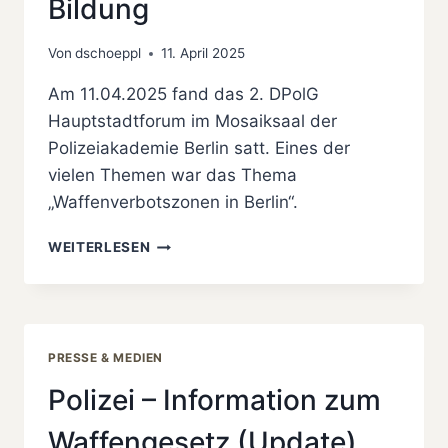
Bildung
Von
dschoeppl
11. April 2025
Am 11.04.2025 fand das 2. DPolG
Hauptstadtforum im Mosaiksaal der
Polizeiakademie Berlin satt. Eines der
vielen Themen war das Thema
„Waffenverbotszonen in Berlin“.
2.
WEITERLESEN
DPOLG
HAUPTSTADTFORUM
–
BLAULICHT-
NETZWERK
PRESSE & MEDIEN
FÜR
BILDUNG
Polizei – Information zum
Waffengesetz (Update)