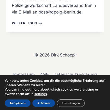
Polizeigewerkschaft Landesverband Berlin
via E-Mail an post@dpolg-berlin.de.
POLIZEI
WEITERLESEN
–
INFORMATION
ZUM
WAFFENGESETZ
© 2026 Dirk Schöppl
Impressum
AGB
Datenschutzerklärung
Wir verwenden Cookies, um dir die bestmögliche Erfahrung auf
Widerrufsbelehrung & Widerrufsformular
unserer Website zu bieten.
You can find out more about which cookies we are using or
switch them off in
settings
.
@dsc_firearms_expert
LinkedIn
Akzeptieren
Ablehnen
Einstellungen