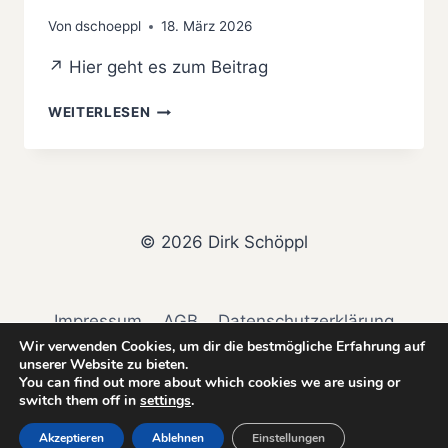
Von
dschoeppl
18. März 2026
↗ Hier geht es zum Beitrag
HEUTE
WEITERLESEN
IM
PORTRÄT:
DIRK
SCHÖPPL
AUS
BERLIN
© 2026 Dirk Schöppl
Impressum
AGB
Datenschutzerklärung
Wir verwenden Cookies, um dir die bestmögliche Erfahrung auf
Widerrufsbelehrung & Widerrufsformular
unserer Website zu bieten.
You can find out more about which cookies we are using or
switch them off in
settings
.
@dsc_firearms_expert
LinkedIn
Akzeptieren
Ablehnen
Einstellungen