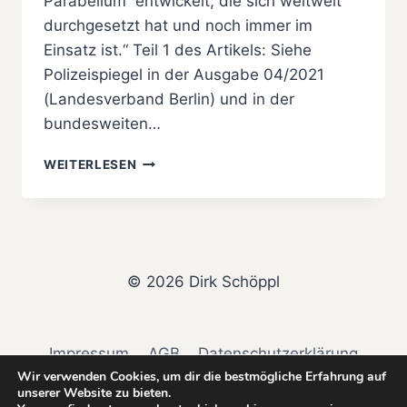
Parabellum“ entwickelt, die sich weltweit
durchgesetzt hat und noch immer im
Einsatz ist.“ Teil 1 des Artikels: Siehe
Polizeispiegel in der Ausgabe 04/2021
(Landesverband Berlin) und in der
bundesweiten…
„9
WEITERLESEN
MILLIMETER
PARABELLUM“
–
MEHR
ALS
100
© 2026 Dirk Schöppl
JAHRE
IM
DIENST
Impressum
AGB
Datenschutzerklärung
Wir verwenden Cookies, um dir die bestmögliche Erfahrung auf
Widerrufsbelehrung & Widerrufsformular
unserer Website zu bieten.