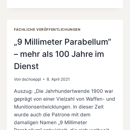
MILLIMETER
PARABELLUM“
–
FORTSETZUNG
AUS
FACHLICHE VERÖFFENTLICHUNGEN
DEM
POLIZEISPIEGEL
„9 Millimeter Parabellum“
VON
APRIL
– mehr als 100 Jahre im
2021
Dienst
Von
dschoeppl
8. April 2021
Auszug: „Die Jahrhundertwende 1900 war
geprägt von einer Vielzahl von Waffen- und
Munitionsentwicklungen. In dieser Zeit
wurde auch die Patrone mit dem
damaligen Namen „9 Millimeter